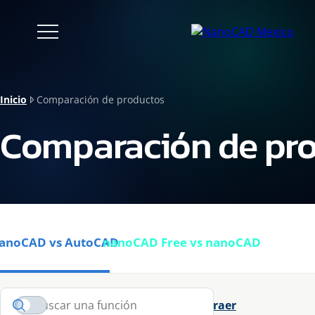
Inicio
Comparación de productos
Comparación de pr
anoCAD vs AutoCAD
nanoCAD Free vs nanoCAD
Buscar una función
Solo diferencias
Expandir
Contraer