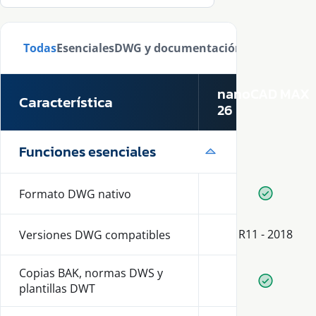
Todas
Esenciales
DWG y documentación
Modelado 3D
nanoCAD MAX
Característica
26
Funciones esenciales
Formato DWG nativo
Disponib
R11 - 2018
Versiones DWG compatibles
Copias BAK, normas DWS y
Disponib
plantillas DWT