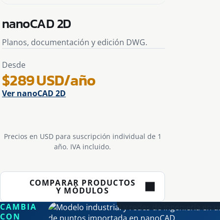
nanoCAD 2D
nanoCA
Planos, documentación y edición DWG.
Dibujo 2D
Desde
Desde
$289 USD/año
$459 
Ver nanoCAD 2D
Ver nano
Precios en USD para suscripción individual de 1
año. IVA incluido.
FORMATO DE TRABA
COMPARAR PRODUCTOS
Y MÓDULOS
DWG nativo
CAMBIA
CON