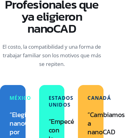
Profesionales que
ya eligieron
nanoCAD
El costo, la compatibilidad y una forma de
trabajar familiar son los motivos que más
se repiten.
MÉXICO
ESTADOS
CANADÁ
UNIDOS
“Elegí
“Cambiamos
“Empecé
nanoCAD
a
con
por
nanoCAD