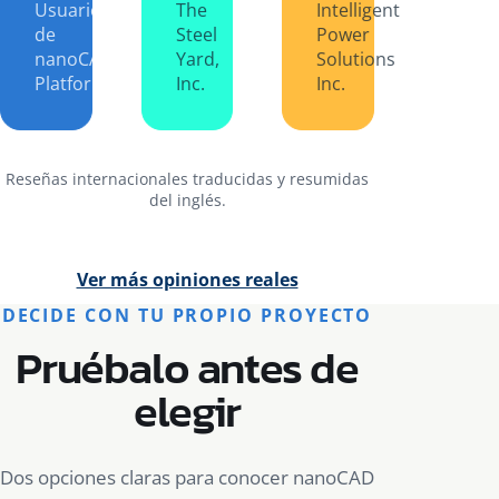
Usuario
The
Intelligent
de
Steel
Power
nanoCAD
Yard,
Solutions
Platform
Inc.
Inc.
Reseñas internacionales traducidas y resumidas
del inglés.
Ver más opiniones reales
DECIDE CON TU PROPIO PROYECTO
Pruébalo antes de
elegir
Dos opciones claras para conocer nanoCAD