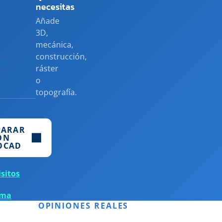
necesitas
Añade
3D,
mecánica,
construcción,
ráster
o
topografía.
PARAR
ON
OCAD
sitos
ema
OPINIONES REALES