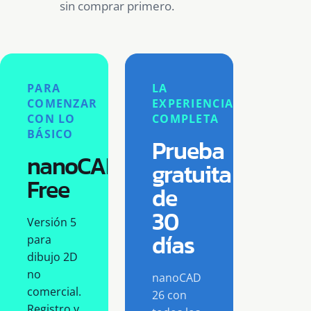
sin comprar primero.
PARA
LA
COMENZAR
EXPERIENCIA
CON LO
COMPLETA
BÁSICO
Prueba
nanoCAD
gratuita
Free
de
30
Versión 5
días
para
dibujo 2D
no
nanoCAD
comercial.
26 con
Registro y