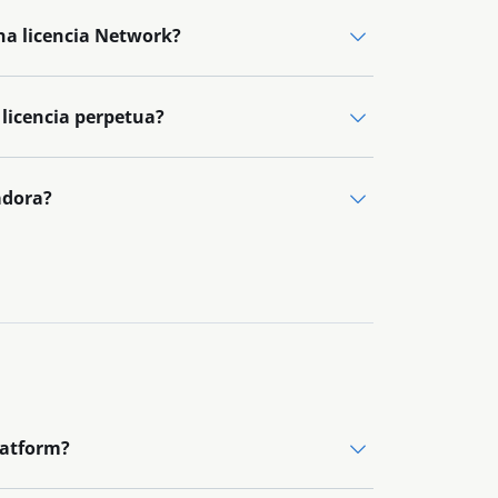
una licencia Network?
 licencia perpetua?
adora?
latform?