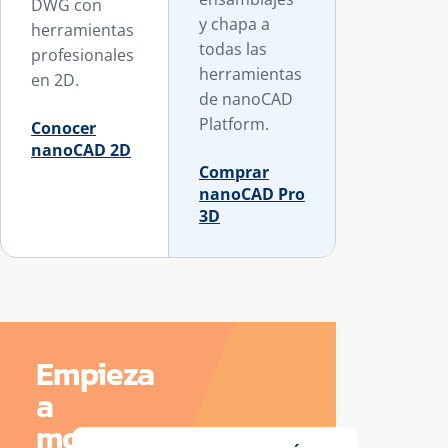
DWG con
y chapa a
herramientas
todas las
profesionales
herramientas
en 2D.
de nanoCAD
Platform.
Conocer
nanoCAD 2D
Comprar
nanoCAD Pro
3D
Empieza
a
modelar