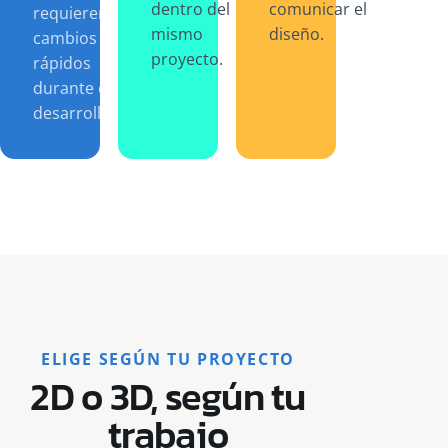
dentro del
comunicar el
requieren
mismo
diseño.
cambios
proyecto.
rápidos
durante el
desarrollo.
ELIGE SEGÚN TU PROYECTO
2D o 3D, según tu
trabajo