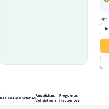
U
Tipo 
Requisitos
Preguntas
Resumen
Funciones
del sistema
frecuentes