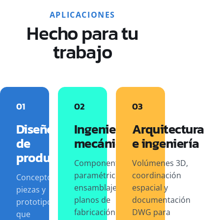
APLICACIONES
Hecho para tu
trabajo
01
02
03
Diseño
Ingeniería
Arquitectura
de
mecánica
e ingeniería
producto
Componentes
Volúmenes 3D,
paramétricos,
coordinación
Conceptos,
ensamblajes y
espacial y
piezas y
planos de
documentación
prototipos
fabricación
DWG para
que