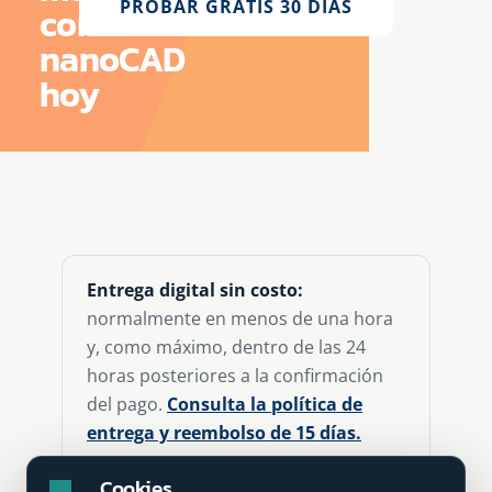
PROBAR GRATIS 30 DÍAS
con
nanoCAD
hoy
Entrega digital sin costo:
normalmente en menos de una hora
y, como máximo, dentro de las 24
horas posteriores a la confirmación
del pago.
Consulta la política de
entrega y reembolso de 15 días.
Cookies