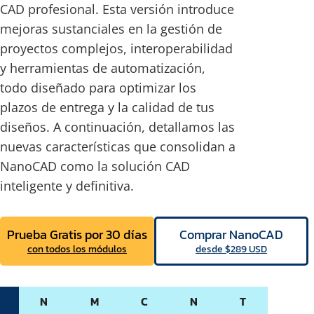
CAD profesional. Esta versión introduce
mejoras sustanciales en la gestión de
proyectos complejos, interoperabilidad
y herramientas de automatización,
todo diseñado para optimizar los
plazos de entrega y la calidad de tus
diseños. A continuación, detallamos las
nuevas características que consolidan a
NanoCAD como la solución CAD
inteligente y definitiva.
Prueba Gratis por 30 días
Comprar NanoCAD
con todos los módulos
desde $289 USD
N
M
C
N
T